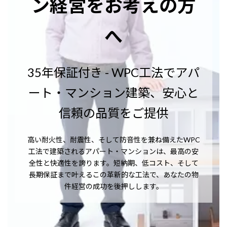
ン経営をお考えの方
へ
35年保証付き - WPC工法でアパ
ート・マンション建築、安心と
信頼の品質をご提供
高い耐火性、耐震性、そして防音性を兼ね備えたWPC
工法で建築されるアパート・マンションは、最高の安
全性と快適性を誇ります。
短納期、低コスト、そして
長期保証まで叶えるこの革新的な工法で、あなたの物
件経営の成功を後押しします。