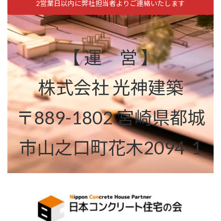
2営業日以内に弊社担当者よりご連絡いたします
【 運 営 】
株式会社 光神建築
〒889-1802 宮崎県都城
市山之口町花木2094-1