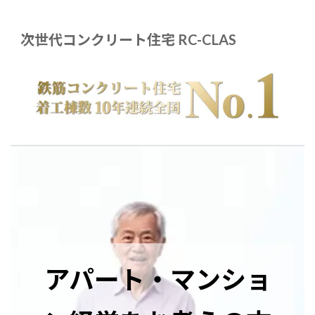
コ
ナ
ン
ビ
テ
ゲ
次世代コンクリート住宅 RC-CLAS
ン
ー
ツ
シ
へ
ョ
ス
ン
キ
に
ッ
移
プ
動
アパート・マンショ