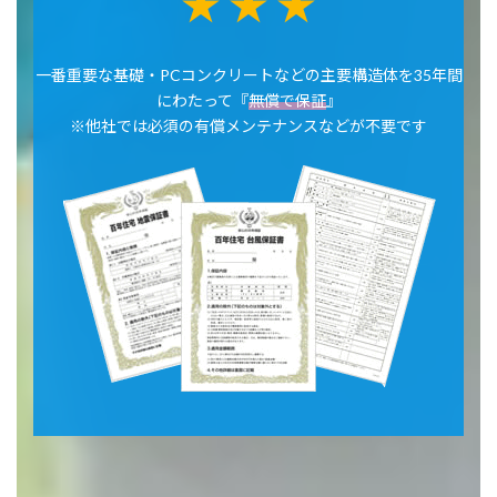
★ ★ ★
一番重要な基礎・PCコンクリートなどの主要構造体を35年間
にわたって『
無償で保証
』
※他社では必須の有償メンテナンスなどが不要です